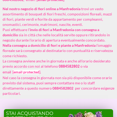
Nel nostro negozio di fiori online a
Manfredonia
trovi un vasto
assortimento di bouquet di fiori freschi, composizioni floreali, mazzi
di fiori, piante verdi e fiorite da appartamento per compleanni,
onomastici, cerimonie, matrimoni, nascite, eventi.
Puoi effettuare l’
invio di fiori a
Manfredonia
con consegna a
domicilio
sia in città che nelle località servite oppure ritirandolo in
negozio durante l’orario di apertura eventualmente concordato.
Nella consegna a domicilio di fiori e piante a
Manfredonia
l’omaggio
floreale sarà consegnato al destinatario con puntualità e riservatezza
come richiesto.
La consegna avviene anche in giornata e anche all’orario desiderato
previo accordo con noi al telefono
0884582802
o via
[email protected]
.
email
Nel caso la consegna in giornata non sia più disponibile come orario
previsto dal sistema, puoi sempre contattare me o lo staff
direttamente a questo numero
0884582802
per concordare esigenze
particolari.
STAI ACQUISTANDO