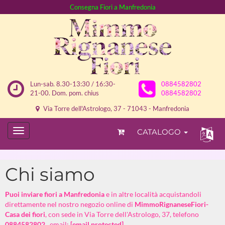
Consegna Fiori a Manfredonia
Lun-sab. 8.30-13:30 / 16:30-
0884582802
21-00. Dom. pom. chius
0884582802
Via Torre dell'Astrologo, 37 - 71043 - Manfredonia
CATALOGO
Chi siamo
Puoi inviare fiori a Manfredonia
e in altre località acquistandoli
direttamente nel nostro negozio online di
MimmoRignaneseFiori-
Casa dei fiori
, con sede in Via Torre dell'Astrologo, 37, telefono
0884582802
, email:
[email protected]