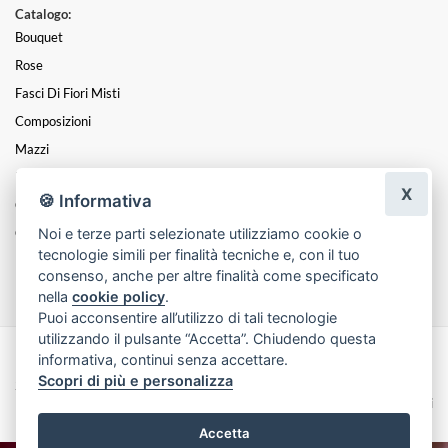
Catalogo:
Bouquet
Rose
Fasci Di Fiori Misti
Composizioni
Mazzi
Piante
X
🍪 Informativa
Centrotavola
Noi e terze parti selezionate utilizziamo cookie o
Coroncine
tecnologie simili per finalità tecniche e, con il tuo
Funebre
consenso, anche per altre finalità come specificato
nella
cookie policy
.
Puoi acconsentire all’utilizzo di tali tecnologie
utilizzando il pulsante “Accetta”. Chiudendo questa
informativa, continui senza accettare.
Made with
by
Infoser.it
-
Realizzazione Siti ecommerce per Fioristi
- ©
Scopri di più e personalizza
2026
Privacy Policy
Cookie Policy
Termini e Condizioni
Accetta