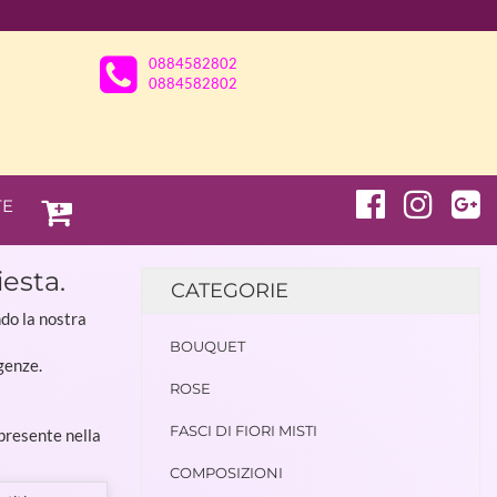
0884582802
0884582802
TE
iesta.
CATEGORIE
ndo la nostra
BOUQUET
genze.
ROSE
FASCI DI FIORI MISTI
 presente nella
COMPOSIZIONI