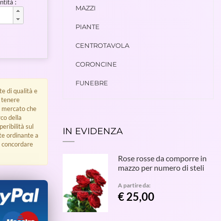
tità :
MAZZI
PIANTE
CENTROTAVOLA
CORONCINE
FUNEBRE
e di qualità e
e tenere
di mercato che
co della
eribilità sul
IN EVIDENZA
nte ordinante a
r concordare
Rose rosse da comporre in
mazzo per numero di steli
A partire da:
€ 25,00