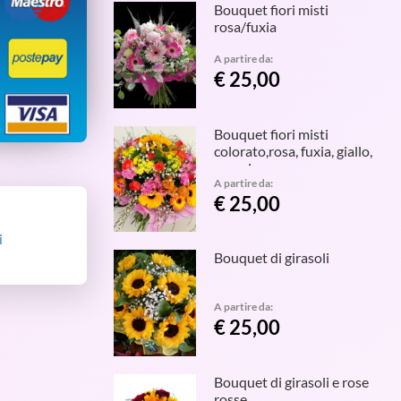
Bouquet fiori misti
rosa/fuxia
A partire da:
€ 25,00
Bouquet fiori misti
colorato,rosa, fuxia, giallo,
arancio.
A partire da:
€ 25,00
i
Bouquet di girasoli
A partire da:
€ 25,00
Bouquet di girasoli e rose
rosse