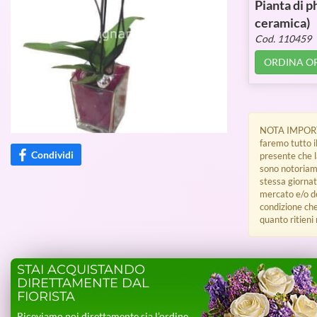
Pianta di p
ceramica)
Cod. 110459
ORDINA O
NOTA IMPORTANT
faremo tutto i
Condividi
presente che l
sono notoriame
stessa giornata
mercato e/o de
condizione che
quanto ritieni
STAI ACQUISTANDO
DIRETTAMENTE DAL
FIORISTA
Riceviamo noi direttamente sia l’ordine