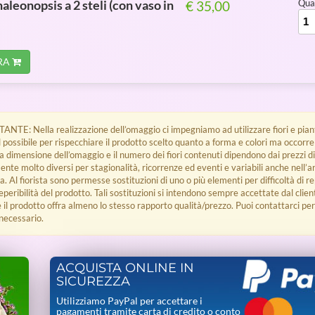
haleonopsis a 2 steli (con vaso in
Quan
€ 35,00
RA
E: Nella realizzazione dell’omaggio ci impegniamo ad utilizzare fiori e piant
l possibile per rispecchiare il prodotto scelto quanto a forma e colori ma occorr
a dimensione dell’omaggio e il numero dei fiori contenuti dipendono dai prezzi 
nte molto diversi per stagionalità, ricorrenze ed eventi e variabili anche nell’ar
. Al fiorista sono permesse sostituzioni di uno o più elementi per difficoltà di rep
peribilità del prodotto. Tali sostituzioni si intendono sempre accettate dal clie
 il prodotto offra almeno lo stesso rapporto qualità/prezzo. Puoi contattarci pe
 necessario.
ACQUISTA ONLINE IN
SICUREZZA
Utilizziamo PayPal per accettare i
pagamenti tramite carta di credito o conto