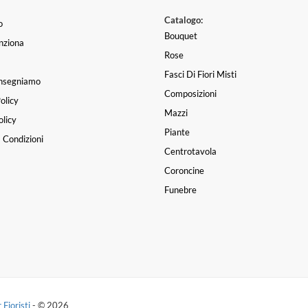
Catalogo:
o
Bouquet
nziona
Rose
Fasci Di Fiori Misti
nsegniamo
Composizioni
olicy
Mazzi
licy
Piante
 Condizioni
Centrotavola
Coroncine
Funebre
 Fioristi
- © 2026