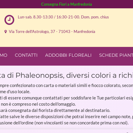
Consegna Fiori a Manfredonia
Lun-sab. 8.30-13:30 / 16:30-21-00. Dom. pom. chius
Via Torre dell'Astrologo, 37 - 71043 - Manfredonia
AMO
CONTATTI
ADDOBBI FLOREALI
SCHEDE PIAN
a di Phaleonopsis, diversi colori a rich
pre confezionato con carta o materiali simili e fiocco colorato, seco
ome d'uso locale.
ti di essere comunque contattati per soddisfare le Tue particolari esi
o non è compreso nel costo dell'omaggio.
sarà consegnata dal fiorista direttamente al destinatario.
tte salve le diverse disposizioni che potrai inserire nel campo note,
usione dell'ordine (non vincolanti se non concordate prima con noi).