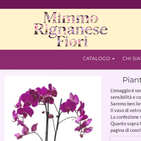
CATALOGO
CHI SI
Piant
L'omaggio è sem
sensibilità e c
Saremo ben lie
Il vaso di vetr
La confezione 
Quanto sopra fa
pagina di concl