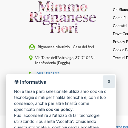
Chi Siam
Come Fu
Contatti
Dove Co
Privacy P
Rignanese Maurizio - Casa dei fiori
Cookie Po
Via Torre dell'Astrologo, 37, 71043 -
Termini E
Manfredonia (Foggia)
0884582802
X
🍪 Informativa
[email protected]
Noi e terze parti selezionate utilizziamo cookie o
P. IVA 04472880717
tecnologie simili per finalità tecniche e, con il tuo
consenso, anche per altre finalità come
specificato nella
cookie policy
.
Puoi acconsentire all’utilizzo di tali tecnologie
utilizzando il pulsante “Accetta”. Chiudendo
Made with
by
Infoser.it
-
Realizzazione Siti ecommerce per
questa informativa, continui senza accettare.