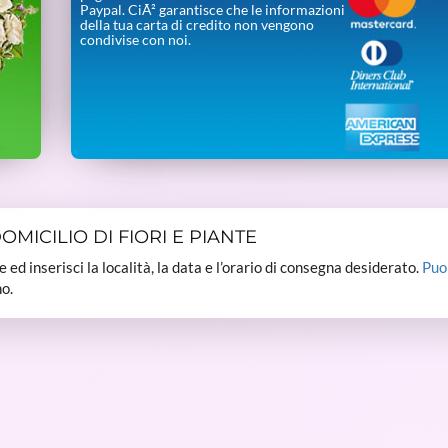
Paypal. CiÃ² garantisce che le informazioni
della tua carta di credito non vengono
condivise con noi.
MICILIO DI FIORI E PIANTE
dee ed inserisci la località, la data e l’orario di consegna desiderato.
Puo
o.